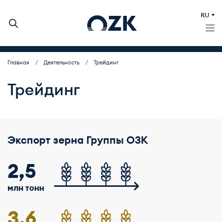
RU
Главная
Деятельность
Трейдинг
О КОМПАНИИ
ДЕЯТЕЛЬНОСТЬ
Трейдинг
ЗЕРНОВЫЕ АУКЦИОНЫ
ИНВЕСТОРАМ
ЗАКУПКИ
Экспорт зерна Группы ОЗК
ПРЕСС-ЦЕНТР
КОНТАКТЫ
2,5
млн тонн
3,6