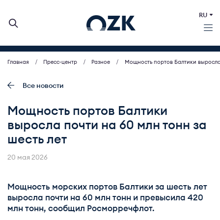
RU
Главная
Пресс-центр
Разное
Мощность портов Балтики выросла 
О КОМПАНИИ
ДЕЯТЕЛЬНОСТЬ
Все новости
БИРЖЕВЫЕ АУКЦИОНЫ
Мощность портов Балтики
ИНВЕСТОРАМ
выросла почти на 60 млн тонн за
МСП (ЗАКУПКИ)
шесть лет
ПРЕСС-ЦЕНТР
КОНТАКТЫ
20 мая 2026
Мощность морских портов Балтики за шесть лет
выросла почти на 60 млн тонн и превысила 420
млн тонн, сообщил Росморречфлот.