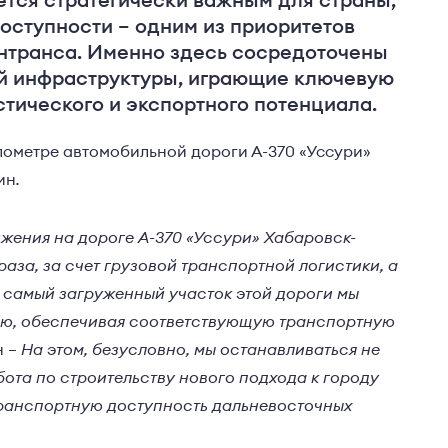
ется стратегически важным для страны,
оступности – одним из приоритетов
нтранса. Именно здесь сосредоточены
й инфраструктуры, играющие ключевую
стического и экспортного потенциала.
лометре автомобильной дороги А-370 «Уссури»
ин
.
ижения на дороге А-370 «Уссури» Хабаровск-
раза, за счет грузовой транспортной логистики, а
я самый загруженный участок этой дороги мы
ию, обеспечивая соответствующую транспортную
н –
На этом, безусловно, мы останавливаться не
бота по строительству нового подхода к городу
ранспортную доступность дальневосточных