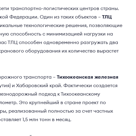
ети транспортно-логистических центров страны.
ской Федерации. Один из таких объектов –
ТЛЦ
уникальные технологические решения, позволяющие
ную способность с минимизацией нагрузки на
час ТЛЦ способен одновременно разгружать два
кранового оборудования их количество вырастет
дорожного транспорта –
Тихоокеанская железная
тия) и Хабаровский край. Фактически создается
елезнодорожный подход к Тихоокеанскому
лометр. Это крупнейший в стране проект по
ы, реализованный полностью за счет частных
тавляет 1,5 млн тонн в месяц.