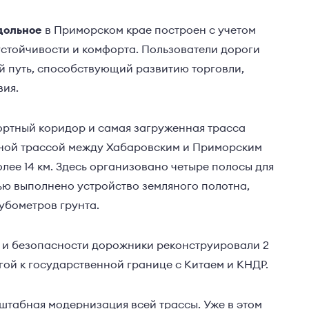
здольное
в Приморском крае построен с учетом
устойчивости и комфорта. Пользователи дороги
 путь, способствующий развитию торговли,
вия.
ортный коридор и самая загруженная трасса
нной трассой между Хабаровским и Приморским
олее 14 км. Здесь организовано четыре полосы для
ью выполнено устройство земляного полотна,
убометров грунта.
 и безопасности дорожники реконструировали 2
огой к государственной границе с Китаем и КНДР.
табная модернизация всей трассы. Уже в этом