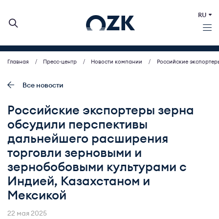
RU
Главная
Пресс-центр
Новости компании
Российские экспортер
О КОМПАНИИ
ДЕЯТЕЛЬНОСТЬ
Все новости
БИРЖЕВЫЕ АУКЦИОНЫ
Российские экспортеры зерна
ИНВЕСТОРАМ
обсудили перспективы
МСП (ЗАКУПКИ)
дальнейшего расширения
ПРЕСС-ЦЕНТР
торговли зерновыми и
КОНТАКТЫ
зернобобовыми культурами с
Индией, Казахстаном и
Мексикой
22 мая 2025